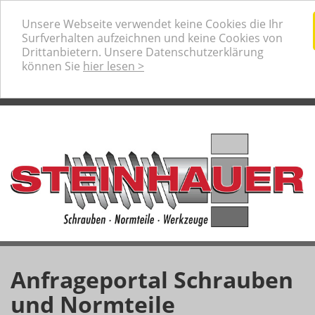
Ihr professioneller Partner für Schrauben, Normteile
Unsere Webseite verwendet keine Cookies die Ihr
und Werkzeuge
Surfverhalten aufzeichnen und keine Cookies von
Telefon:
+49 (0) 80 31 / 22073-0
Drittanbietern. Unsere Datenschutzerklärung
Anfrage-Warenkorb
können Sie
hier lesen >
Anfrageportal Schrauben
und Normteile