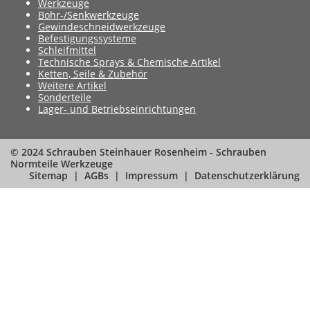
Werkzeuge
Bohr-/Senkwerkzeuge
Gewindeschneidwerkzeuge
Befestigungssysteme
Schleifmittel
Technische Sprays & Chemische Artikel
Ketten, Seile & Zubehör
Weitere Artikel
Sonderteile
Lager- und Betriebseinrichtungen
© 2024 Schrauben Steinhauer Rosenheim - Schrauben
Normteile Werkzeuge
Sitemap
AGBs
Impressum
Datenschutzerklärung