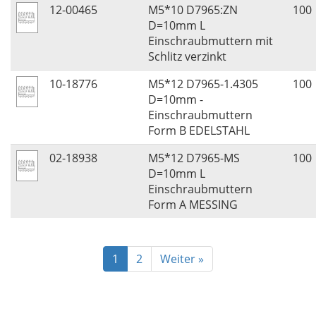
12-00465
M5*10 D7965:ZN
100
D=10mm L
Einschraubmuttern mit
Schlitz verzinkt
10-18776
M5*12 D7965-1.4305
100
D=10mm -
Einschraubmuttern
Form B EDELSTAHL
02-18938
M5*12 D7965-MS
100
D=10mm L
Einschraubmuttern
Form A MESSING
1
2
Weiter »