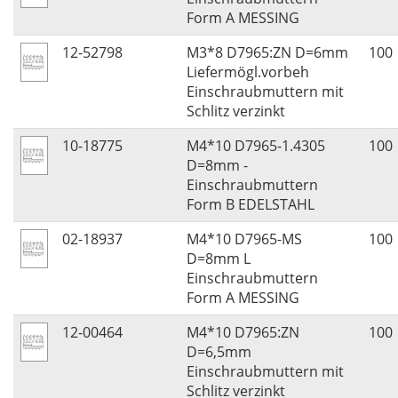
Form A MESSING
12-52798
M3*8 D7965:ZN D=6mm
100
Liefermögl.vorbeh
Einschraubmuttern mit
Schlitz verzinkt
10-18775
M4*10 D7965-1.4305
100
D=8mm -
Einschraubmuttern
Form B EDELSTAHL
02-18937
M4*10 D7965-MS
100
D=8mm L
Einschraubmuttern
Form A MESSING
12-00464
M4*10 D7965:ZN
100
D=6,5mm
Einschraubmuttern mit
Schlitz verzinkt