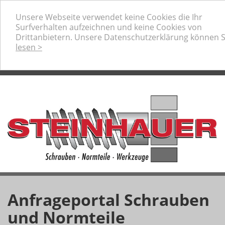
Ihr professioneller Partner für Schrauben, Normteile
Unsere Webseite verwendet keine Cookies die Ihr
und Werkzeuge
Surfverhalten aufzeichnen und keine Cookies von
Telefon:
+49 (0) 80 31 / 22073-0
Drittanbietern. Unsere Datenschutzerklärung können 
Anfrage-Warenkorb
lesen >
Anfrageportal Schrauben
und Normteile