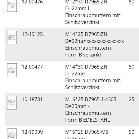
12-00476
M12*30 D7965:ZN
50
D=22mm L
Einschraubmuttern mit
Schlitz verzinkt
12-19125
M14*25 D7965:ZN
D=22mmxxxxxxxxxxxxxxx
Einschraubmuttern
Form B verzinkt
12-00477
M14*30 D7965:ZN
50
D=22mm
Einschraubmuttern mit
Schlitz verzinkt
10-18781
M16*25 D7965-1.4305
25
D=25mm -
Einschraubmuttern
Form B EDELSTAHL
12-19099
M16*25 D7965-MS
50
D=25mm