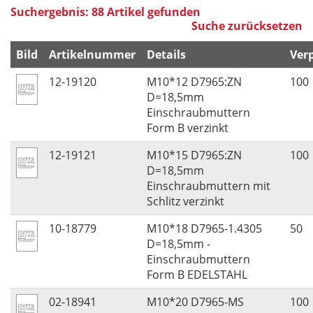
Suchergebnis: 88 Artikel gefunden
Suche zurücksetzen
Bild
Artikelnummer
Details
Ver
12-19120
M10*12 D7965:ZN
100
D=18,5mm
Einschraubmuttern
Form B verzinkt
12-19121
M10*15 D7965:ZN
100
D=18,5mm
Einschraubmuttern mit
Schlitz verzinkt
10-18779
M10*18 D7965-1.4305
50
D=18,5mm -
Einschraubmuttern
Form B EDELSTAHL
02-18941
M10*20 D7965-MS
100