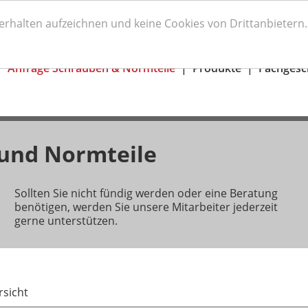
und Werkzeuge
Telefon:
+49 (0) 80 31 / 220
verhalten aufzeichnen und keine Cookies von Drittanbieter
Anfrage Schrauben & Normteile
Produkte
Fachgesc
 und Normteile
Sollten Sie nicht fündig werden oder eine Beratung
benötigen, werden Sie unsere Mitarbeiter jederzeit
gerne unterstützen.
sicht