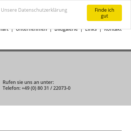
73-0
Anfrage-Warenkorb
n. Unsere Datenschutzerklärung
Finde ich
gut
häft
Unternehmen
Bildgalerie
Links
Kontakt
Rufen sie uns an unter:
Telefon: +49 (0) 80 31 / 22073-0