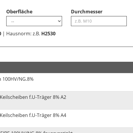
Oberfläche
Durchmesser
0
| Hausnorm: z.B.
H2530
en 100HV/NG.8%
Keilscheiben f.U-Träger 8% A2
Keilscheiben f.U-Träger 8% A4