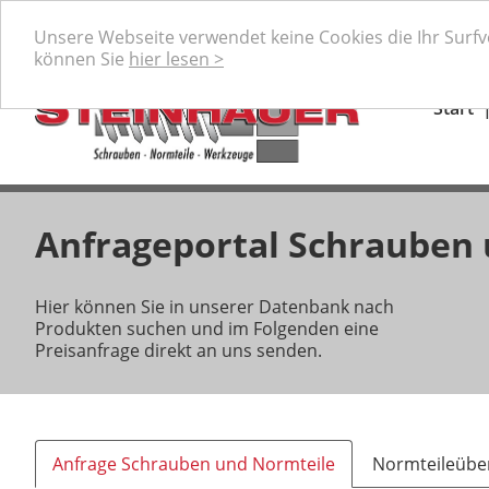
Ihr professioneller Partner für Schrauben, Normteile 
Unsere Webseite verwendet keine Cookies die Ihr Surf
können Sie
hier lesen >
Start
Anfrageportal Schrauben
Hier können Sie in unserer Datenbank nach
Produkten suchen und im Folgenden eine
Preisanfrage direkt an uns senden.
Anfrage Schrauben und Normteile
Normteileüber