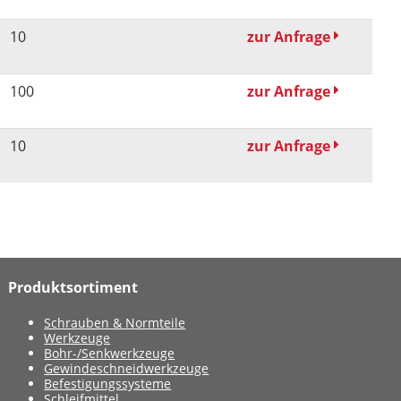
10
zur Anfrage
100
zur Anfrage
10
zur Anfrage
Produktsortiment
Schrauben & Normteile
Werkzeuge
Bohr-/Senkwerkzeuge
Gewindeschneidwerkzeuge
Befestigungssysteme
Schleifmittel