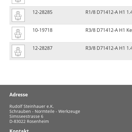
12-28285
R1/8 D71412-A H1 1.
10-19718
R3/8 D71412-A H1 Ke
12-28287
R3/8 D71412-A H1 1.
Adresse
Rudolf Steinhauer e.K.
Schrauben - Normteile - Werkzeuge
Simsseestrasse 6
D-83022 Rosenheim
Kontakt