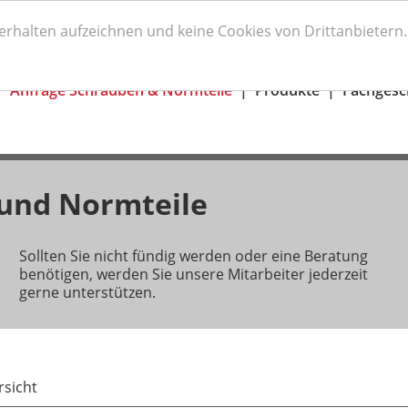
und Werkzeuge
Telefon:
+49 (0) 80 31 / 220
verhalten aufzeichnen und keine Cookies von Drittanbieter
Anfrage Schrauben & Normteile
Produkte
Fachgesc
 und Normteile
Sollten Sie nicht fündig werden oder eine Beratung
benötigen, werden Sie unsere Mitarbeiter jederzeit
gerne unterstützen.
sicht