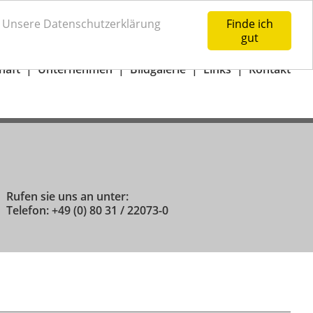
73-0
Anfrage-Warenkorb
n. Unsere Datenschutzerklärung
Finde ich
gut
häft
Unternehmen
Bildgalerie
Links
Kontakt
Rufen sie uns an unter:
Telefon: +49 (0) 80 31 / 22073-0