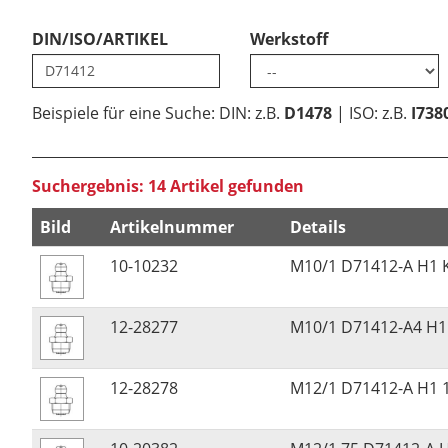
DIN/ISO/ARTIKEL
Werkstoff
Beispiele für eine Suche: DIN: z.B.
D1478
| ISO: z.B.
I738
Suchergebnis: 14 Artikel gefunden
Bild
Artikelnummer
Details
10-10232
M10/1 D71412-A H1 K
12-28277
M10/1 D71412-A4 H1
12-28278
M12/1 D71412-A H1 1