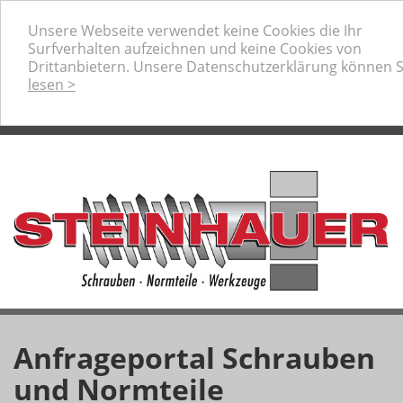
Ihr professioneller Partner für Schrauben, Normteile
Unsere Webseite verwendet keine Cookies die Ihr
und Werkzeuge
Surfverhalten aufzeichnen und keine Cookies von
Telefon:
+49 (0) 80 31 / 22073-0
Drittanbietern. Unsere Datenschutzerklärung können 
Anfrage-Warenkorb
lesen >
Anfrageportal Schrauben
und Normteile