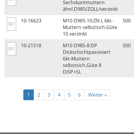
Sechskantmuttern
ähnl.D985/ZOLL/verzinkt
10-16623
M10 D985-10:ZN L 6kt-
500
Muttern selbstsich.Güte
10 verzinkt
10-21518
M10 D985-8:DP
500
Dickschichtpassiviert
6kt-Muttern
selbstsich.Güte 8
DiSP+SL
1
2
3
4
5
6
Weiter »