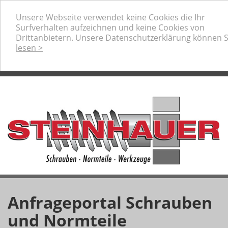
Ihr professioneller Partner für Schrauben, Normteile
Unsere Webseite verwendet keine Cookies die Ihr
und Werkzeuge
Surfverhalten aufzeichnen und keine Cookies von
Telefon:
+49 (0) 80 31 / 22073-0
Drittanbietern. Unsere Datenschutzerklärung können 
Anfrage-Warenkorb
lesen >
Anfrageportal Schrauben
und Normteile